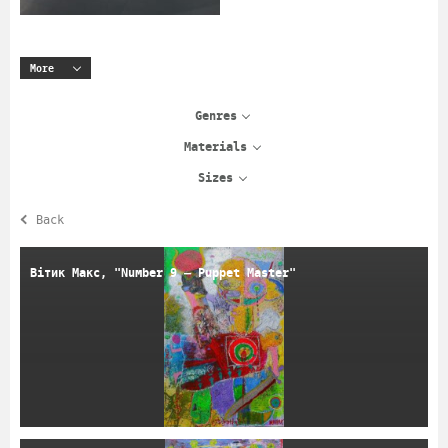
More
Genres
Materials
Sizes
Back
Вітик Макс, "Number 9 – Puppet Master"