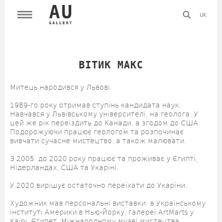
UK
ВІТИК МАКС
Митець народився у Львові.
1989-го року отримав ступінь кандидата наук.
Навчався у Львівському університелі, на геолога. У
цей же рік переїздить до Канади, а згодом до США.
Подорожуючи працює геологом та розпочинає
вивчати сучасне мистецтво, а також малювати.
З 2005 до 2020 року працює та проживає у Єгипті,
Нідерландах, США та Укарїні.
У 2020 вирішує остаточно переїхати до Укарїни.
Художник мав персональні виставки: в Українському
інституті Америки в Нью-Йорку, галереї ArtMarts у
Каїрі, Єгипет, Міжнародному музеї мистецтва,