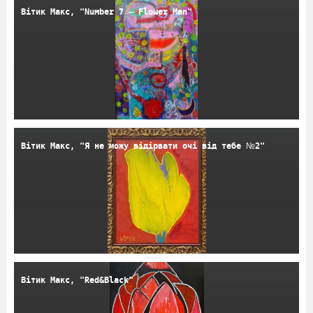
Вітик Макс, "Number 7 – Flower Man"
Вітик Макс, "Я не можу відірвати очі від тебе №2"
Вітик Макс, "Red&Black"