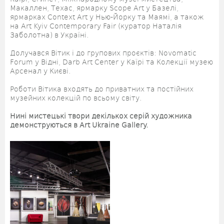
Макаллен, Техас, ярмарку Scope Art у Базелі,
ярмарках Context Art у Нью-Йорку та Маямі, а також
на Art Kyiv Contemporary Fair (куратор Наталія
Заболотна) в Україні.
Долучався Вітик і до групових проєктів: Novomatic
Forum у Відні, Darb Art Center у Каїрі та Колекції музею
Арсенал у Києві.
Роботи Вітика входять до приватних та постійних
музейних колекцій по всьому світу.
Нині мистецькі твори декількох серій художника
демонструються в Art Ukraine Gallery.