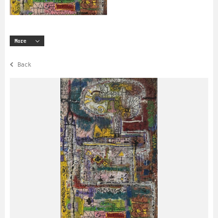
More
Back