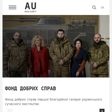
UK
ФОНД ДОБРИХ СПРАВ
Фонд добрих справ першої благодійної галереї українського
сучасного мистецтва