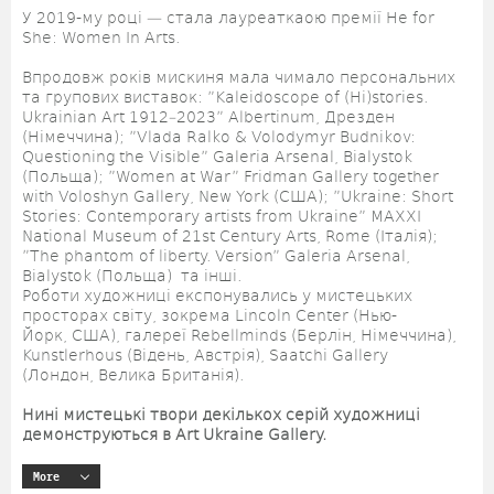
У 2019-му році — стала лауреаткаою премії He for
She: Women In Arts.
Впродовж років мискиня мала чимало персональних
та групових виставок: ”Kaleidoscope of (Hi)stories.
Ukrainian Art 1912–2023” Albertinum, Дрезден
(Німеччина); ”Vlada Ralko & Volodymyr Budnikov:
Questioning the Visible” Galeria Arsenal, Bialystok
(Польща); ”Women at War” Fridman Gallery together
with Voloshyn Gallery, New York (США); ”Ukraine: Short
Stories: Contemporary artists from Ukraine” MAXXI
National Museum of 21st Century Arts, Rome (Італія);
”The phantom of liberty. Version” Galeria Arsenal,
Bialystok (Польща) та інші.
Роботи художниці експонувались у мистецьких
просторах світу, зокрема Lincoln Center (Нью-
Йорк, США), галереї Rebellminds (Берлін, Німеччина),
Kunstlerhous (Відень, Австрія), Saatchi Gallery
(Лондон, Велика Британія).
Нині мистецькі твори декількох серій художниці
демонструються в Art Ukraine Gallery.
More