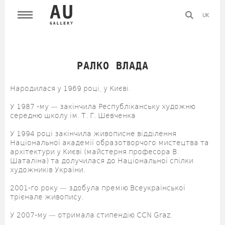
UK
РАЛКО ВЛАДА
Народилася у 1969 році, у Києві.
У 1987 -му — закінчила Республіканську художню
середню школу ім. Т. Г. Шевченка
У 1994 році закінчила живописне відділення
Національної академії образотворчого мистецтва та
архітектури у Києві (майстерня професора В.
Шаталіна) та долучилася до Національної спілки
художників України.
2001-го року — здобула премію Всеукраїнської
трієнале живопису.
У 2007-му — отримала стипендію CCN Graz.