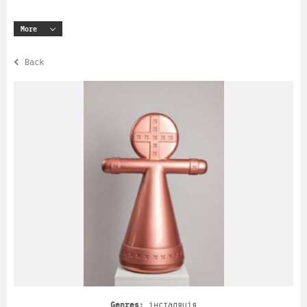
More
Back
Genres:
інсталяція