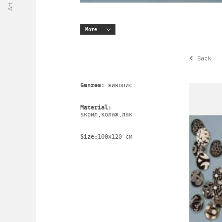
More
Back
Genres:
живопис
Material:
акрил,колаж,лак
Size:
100х120 cm