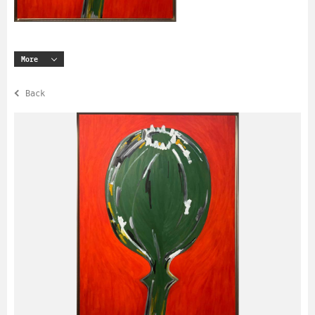
More
Back