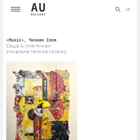
UK
«Music», Чичкан Ілля
Саша & Ілля Чічкан
Унікальна техніка колажу