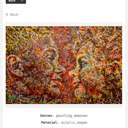
More
Back
Genres:
painting,живопис
Material:
acrylic,акрил