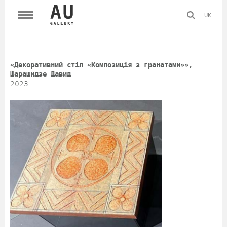
UK
«Декоративний стіл «Композиція з гранатами»»,
Шарашидзе Давид
2023