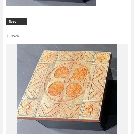
More
Back