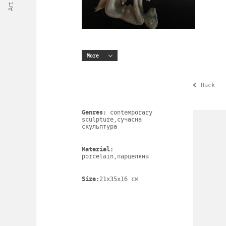
More
Back
Genres:
contemporary
sculpture,сучасна
скульптура
Material:
porcelain,парцеляна
Size:
21х35х16 cm