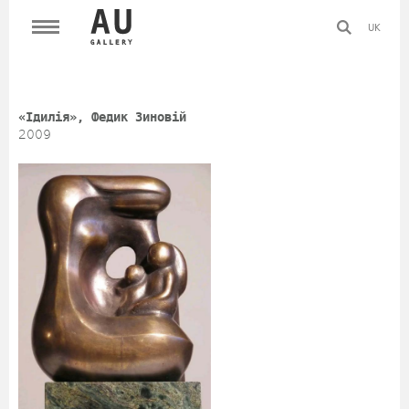
UK
«Ідилія», Федик Зиновій
2009