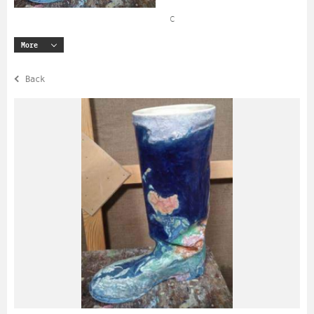
с
More
Back