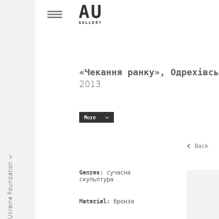
«Чекання ранку», Одрехівсь
2013
More
Back
Art Ukraine Foundation
Genres:
сучасна
скульптура
Material:
бронза