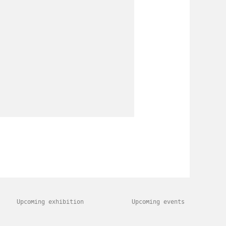
Upcoming exhibition
Upcoming events