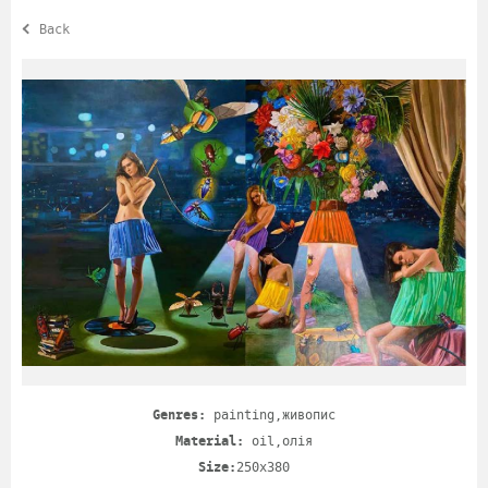
Back
Genres:
painting,живопис
Material:
oil,олія
Size:
250х380