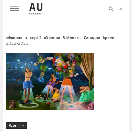
UK
«Флора» з серії «Химери Війни»», Савадов Арсен
2022-2023
More