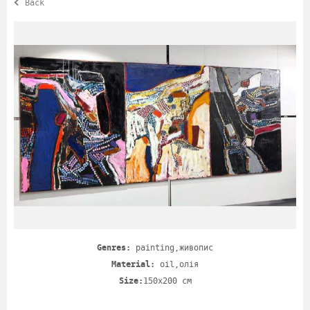
Back
Genres:
painting,живопис
Material:
oil,олія
Size:
150х200 cm