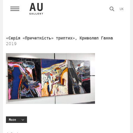
UK
«Серія «Причетність» триптих», Криволап Ганна
2019
More