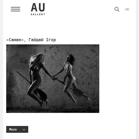
UK
«Саман», Гайдай Ігор
More