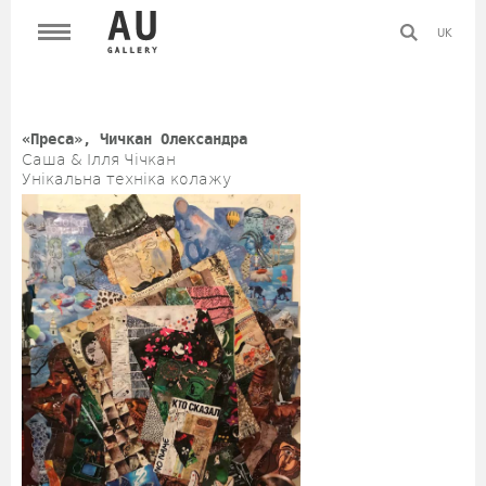
UK
«Преса», Чичкан Олександра
Саша & Ілля Чічкан
Унікальна техніка колажу