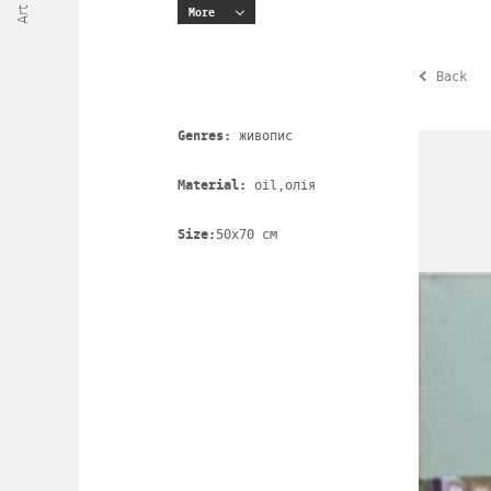
More
Back
Genres:
живопис
Material:
oil,олія
Size:
50х70 cm