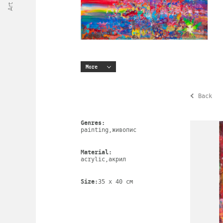
More
Back
Genres:
painting,живопис
Material:
acrylic,акрил
Size:
35 х 40 cm