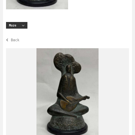
More
Back