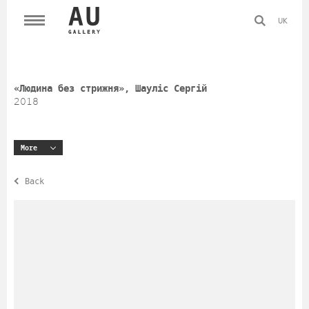
UK
«Людина без стрижня», Шауліс Сергій
2018
More
Back