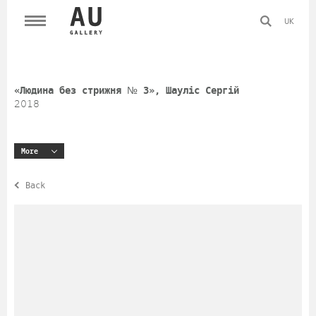
UK
«Людина без стрижня № 3», Шауліс Сергій
2018
More
Back