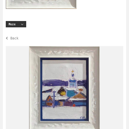
More
Back