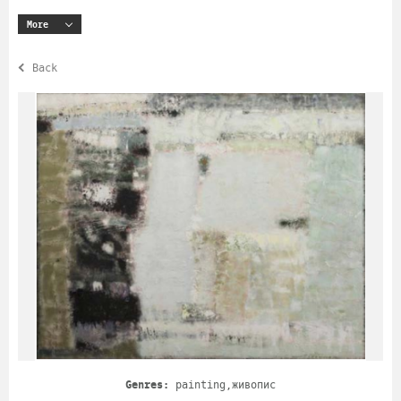
More
Back
Genres:
painting,живопис