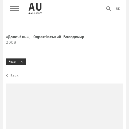
UK
«Далечінь», Одрехівський Володимир
2009
More
Back