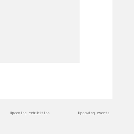
Upcoming exhibition
Upcoming events