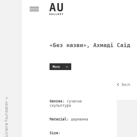
«Без назви», Ахмаді Саїд
More
Back
Genres:
сучасна
Art Ukraine Foundation
скульптура
Material:
деревина
Size: