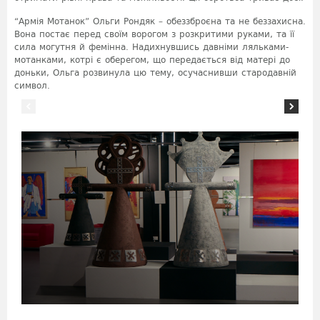
“Армія Мотанок” Ольги Рондяк – обеззброєна та не беззахисна.
Вона постає перед своїм ворогом з розкритими руками, та її
сила могутня й фемінна. Надихнувшись давніми ляльками-
мотанками, котрі є оберегом, що передається від матері до
доньки, Ольга розвинула цю тему, осучаснивши стародавній
символ.