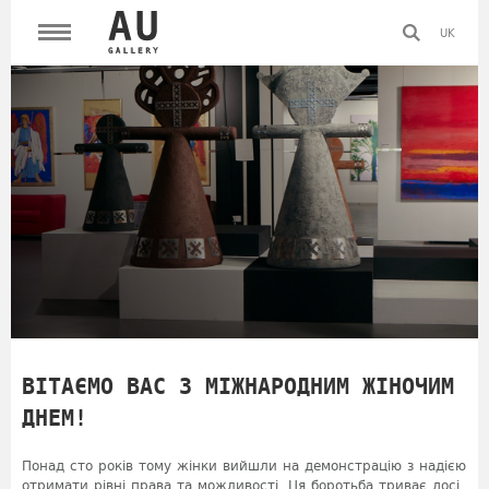
UK
ВІТАЄМО ВАС З МІЖНАРОДНИМ ЖІНОЧИМ
ДНЕМ!
Понад сто років тому жінки вийшли на демонстрацію з надією
отримати рівні права та можливості. Ця боротьба триває досі.