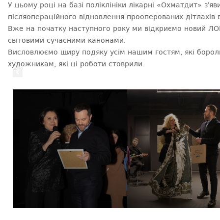
У цьому році на базі поліклініки лікарні «Охматдит» зʼя
післяопераційного відновлення прооперованих дітлахів 
Вже на початку наступного року ми відкриємо новий ЛОР
світовими сучасними канонами.
Висловлюємо щиру подяку усім нашим гостям, які бороли
художникам, які ці роботи стоврили.