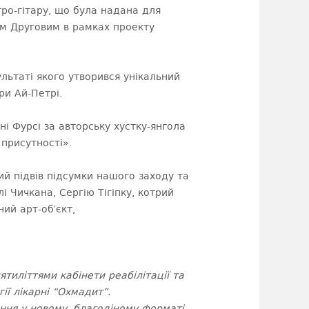
ро-гітару, що була надана для
м Друговим в рамках проекту
льтаті якого утворився унікальний
ри Ай-Петрі.
ні Фурсі за авторську хустку-янгола
 присутності».
й підвів підсумки нашого заходу та
і Чичкана, Сергію Тігіпку, котрий
ий арт-обʼєкт,
ятиліттями кабінети реабілітації та
ії лікарні “Охмадит”.
ання у новому, благодіному форматі,