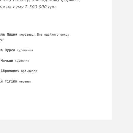
 на суму 2 500 000 грн.
ила Пишна
керівниця Благодійного фонду
уй"
на Фурса
художниця
 Чичкан
художник
 Абрамович
арт-дилер
ій Тігіпк
меценат