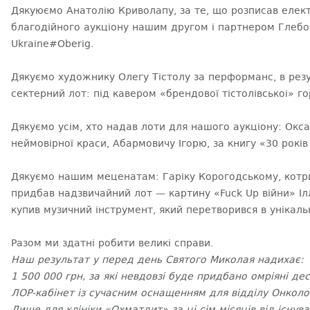
Дякуюємо Анатолію Криволапу, за те, що розписав елект
благодійного аукціону нашим другом і партнером Глебо
Ukraine#Oberig.
Дякуємо художнику Олегу Тістолу за перформанс, в резу
сектерний лот: під кавером «брендової тістолівськоі» го
Дякуємо усім, хто надав лоти для нашого аукціону: Окса
неймовірної краси, Абармовичу Ігорю, за книгу «30 років
Дякуємо нашим меценатам: Гаріку Корогодському, котри
придбав надзвичайний лот — картину «Fuck Up війни» Ілл
купив музичний інструмент, який перетворився в унікальн
Разом ми здатні робити великі справи.
Наш результат у перед день Святого Миколая надихає:
1 500 000 грн, за які невдовзі буде придбано омріяні дес
ЛОР-кабінет із сучасним оснащенням для відділу Онколог
Лише для клініки «Охматдит» за ці сім місяців від існув