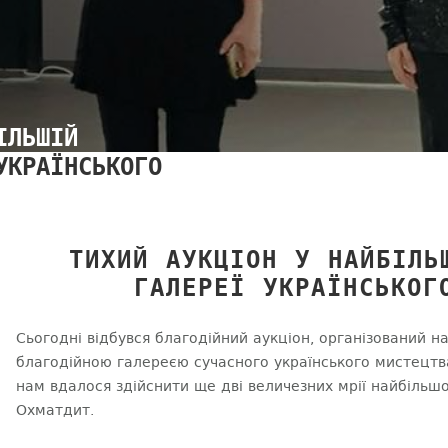
ІЛЬШІЙ
УКРАЇНСЬКОГО
ТИХИЙ АУКЦІОН У НАЙБІЛЬ
ГАЛЕРЕЇ УКРАЇНСЬКОГ
Сьогодні відбувся благодійний аукціон, організований н
благодійною галереєю сучасного українського мистецт
нам вдалося здійснити ще дві величезних мрії найбільшої
Охматдит.