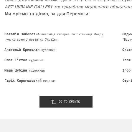
ART UKRAINE GALLERY ми придбали медичного обладнання
Ми мріємо та діємо, за для Перемоги!
Наталія Заболотна
Людм
власниця галереї та очільниця Фонду
гумунітарного розвитку України
"Відч
Анатолій Криволап
Окса
художник
Олег Тістол
Ілля
художник
Маша Шубіна
Ігор
художниця
Гарік Корогодський
Серг
меценат
GO TO EVENTS