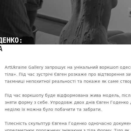
ДЕНКО:
А
ArtUkraine Gallery запрошує на унікальний воркшоп одес
тіла». Під час зустрічі Євген розкаже про відтворення заб
таємниці непохитної реальності та покаже як саме ств
Під час воркшопу буде відформована жива модель, після
зняти форму з себе. Упродовж двох днів Євген Годенко
неділю їх можна було побачити та забрати.
Тілесність скульптур Євгена Годенко одночасно докуме
упредметнює порожнечу знімаючи з тіла форму. Тіло як 