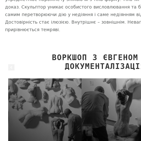
доказ. Скульптор уникає особистого висловлювання та б
самим перетворюючи дію у недіяння і саме недіянням від
Достовірність стає ілюзією. Внутрішнє – зовнішнім. Нева
прирівнюється темряві.
ВОРКШОП З ЄВГЕНОМ
ДОКУМЕНТАЛІЗАЦІ