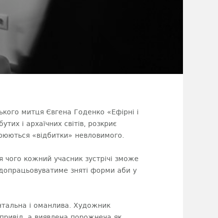
ького митця Євгена Годенко «Ефірні і
утих і архаїчних світів, розкриє
орюються «відбитки» невловимого.
 чого кожний учасник зустрічі зможе
 допрацьовуватиме зняті форми аби у
нтальна і оманлива. Художник
привід, а виявлена порожнеча як