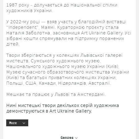
1987 року – долучається до Національної спілки
художників України.
У 2022-му році — взяв участь у благодійній виставці
“Independent”, Маямі. Кураторкою проєкту стала
Наталія Заболотна, засновниця Art Ukraine Gallery. Усі
зібрані кошти спрямували на підтримку поранених
дітей.
Твори зберігаються у колекціях Львівської галереї
мистецтв, Сумського художнього музею,
Національного художнього музею України (Київ),
Музею сучасного образотворчого мистецтва України
(Київ) та багатьох приватних колекціях України,
Польщі, США, Канади, Нідерландів, Австралії.
Мешкає та працює у Львові та Амстердамі.
Нині мистецькі твори декількох серій художника
демонструються в Art Ukraine Gallery.
More
Genres