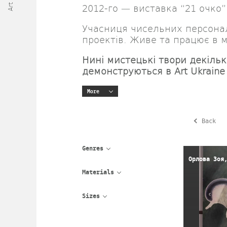
2012-го — виставка “21 очко”, 
Учасниця чисельних персонал
проектів. Живе та працює в м
Нині мистецькі твори декіль
демонструються в Art Ukraine 
More
Back
Genres
Орлова Зоя
Materials
Sizes