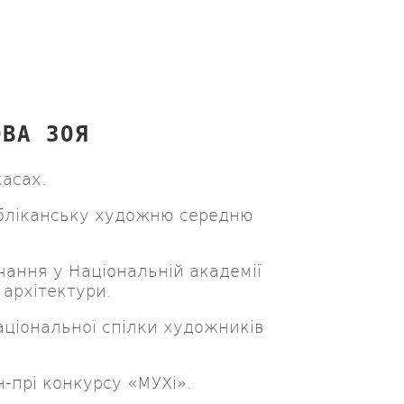
ОВА ЗОЯ
касах.
убліканську художню середню
чання у Національній академії
 архітектури.
ціональної спілки художників
-прі конкурсу «МУХі».