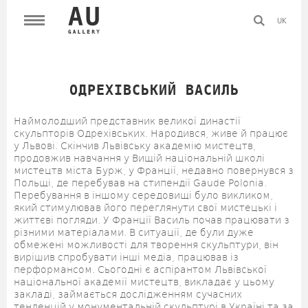
UK
ОДРЕХІВСЬКИЙ ВАСИЛЬ
Наймолодший представник великої династії
скульпторів Одрехівських. Народився, живе й працює
у Львові. Скінчив Львівську академію мистецтв,
продовжив навчання у Вищій національній школі
мистецтв міста Бурж, у Франції, недавно повернувся з
Польщі, де перебував на стипендії Gaude Polonia.
Перебування в іншому середовищі було викликом,
який стимулював його переглянути свої мистецькі і
життєві погляди. У Франції Василь почав працювати з
різними матеріалами. В ситуації, де були дуже
обмежені можливості для творення скульптури, він
вирішив спробувати інші медіа, працював із
перформансом. Сьогодні є аспірантом Львівської
національної академії мистецтв, викладає у цьому
закладі, займається дослідженням сучасних
тенденцій у монументальній скульптурі в Україні та за