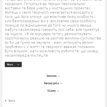
кордоном. Готується до першої персональної
виставки та бере участь у мистецьких проектах.
Митець у своїй творчості намагається виходити з
того, що його оточує, що властиве йому особисто і
ким безпосередньо він є, висловлює свою особисту
позицію по відношенню до того чи іншого явища,
мабуть насамперед говорить про себе, але проектує
на іншого: «Я не відчуваю потягу демонструвати
короткочасну реакцію на раптові виклики суспільства,
як би це гучно не звучало – мені імпонують великі
проблеми.» У житті та творчості вважає головним
бути вільним, мати можливість робити те, що хочеш,
насамперед в мистецтві.
More
Genres
Materials
Sizes
Back